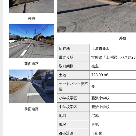
外観
外観
所在地
土浦市藤沢
最寄り駅
常磐線「土浦駅」バス約23
前面道路
取引態様
売主
土地
728.99 m²
セットバック要不
要
要
小学校学区
藤沢小学校
中学校学区
新治中学校
前面道路
地目
宅地
現況
更地
都市計画
市街化