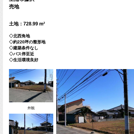
売地
土地：728.99 m²
◇北西角地
◇約220坪の整形地
◇建築条件なし
◇バス停至近
◇生活環境良好
外観