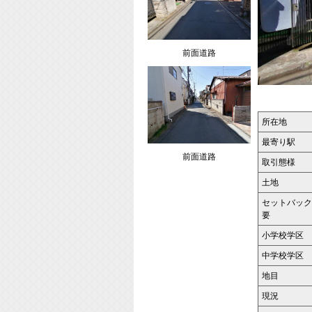
前面道路
所在地
最寄り駅
前面道路
取引態様
土地
セットバック
要
小学校学区
中学校学区
地目
現況