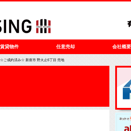
賃貸物件
任意売却
会社概要
☆ご成約済み☆ 新座市 野火止6丁目 売地