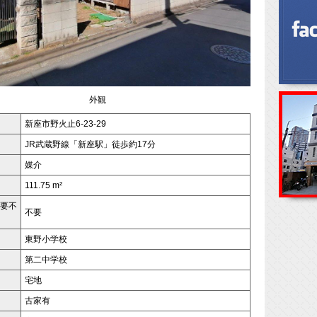
外観
新座市野火止6-23-29
JR武蔵野線「新座駅」徒歩約17分
媒介
111.75 m²
要不
不要
東野小学校
第二中学校
宅地
古家有