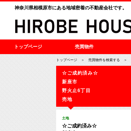
神奈川県相模原市にある地域密着の不動産会社です。
トップページ
売買物件
トップページ
＞
売買物件を検索する
＞
☆ご成約済み☆
新座市
野火止6丁目
売地
土地
☆ご成約済み☆