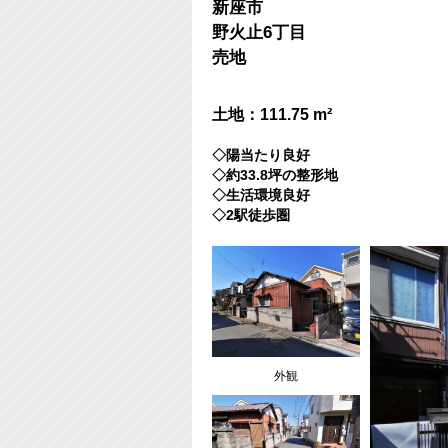
新座市
野火止6丁目
売地
土地：111.75 m²
◇陽当たり良好
◇約33.8坪の整形地
◇生活環境良好
◇2駅徒歩圏
外観